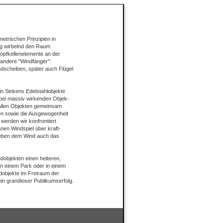
trischen Prinzipien in
ig wirbelnd den Raum
öpfkellenelemente an der
 andere "Windfänger":
dscheiben, später auch Flügel
in Sinkens Edelstahlobjekte
bei massiv wirkenden Objek-
 Allen Objekten gemeinsam
en sowie die Ausgewogenheit
werden wir konfrontiert
nen Windspiel über kraft-
 neben dem Wind auch das
dobjekten einen heiteren,
n einem Park oder in einem
dobjekte im Freiraum der
n grandioser Publikumserfolg.