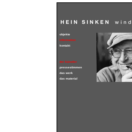
objekte
information
kontakt
der künstler
pressestimmen
das werk
das material