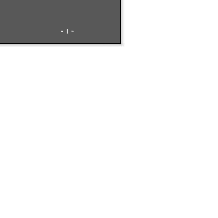
«
|
»