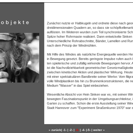
Zunächst nutzte er Halbkugeln und ordnete diese nach geome
dreidimensionalen Quadern an, so dass sie schöpfkellenart
auflösten. Im Weiteren wurden zum Teil synchronisierte Sch
Spitze hoher Rohrmaste realisiert. Dann entwickelte Sinken
Unterschiedliche Rohrabschnitte, Bänder, Lamellen und Run
nach dem Prinzip der Windmühlen.
Mit Hilfe des Windes als natürliche Energiequelle werden He
in Bewegung gesetzt. Bereits geringste Impulse rufen auch 
ten spielerische und zufällig wirkende Bewegungen hervor.
ist die Nachvollziehbarkeit geometrischer Gesetzmaßigkeit
zwischen kinetischer Aktion und plastischer Wirkung. Heute 
mit einer spektakulären Bandbreite seiner Werke: Vom filigra
volle Windplastiken bis hin zu Brunnenkonstruktionen, die
Medium "Wasser" in das Spiel einbeziehen.
Wesentliche Absicht von Hein Sinken war es, mit seinen Win
bewegten Faszinationspunkt in der Umgebungsarchitektur, i
Garten zu schaffen. Schon die erste Ausstellung seiner Win
Stadt Hannover zum "Experiment Straßenkunst 1970" war ei
« zurück
|
-1-
|
-2-
|
-3-
|
-4-
|
-5-
|
weiter »