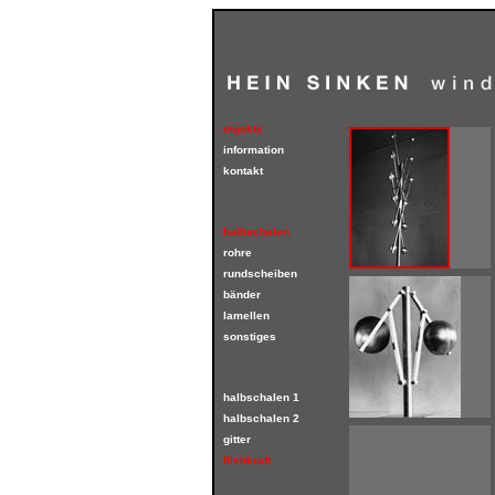
objekte
information
kontakt
halbschalen
rohre
rundscheiben
bänder
lamellen
sonstiges
halbschalen 1
halbschalen 2
gitter
fliehkraft