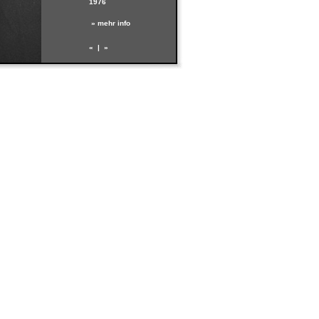
1976
» mehr info
«
|
»