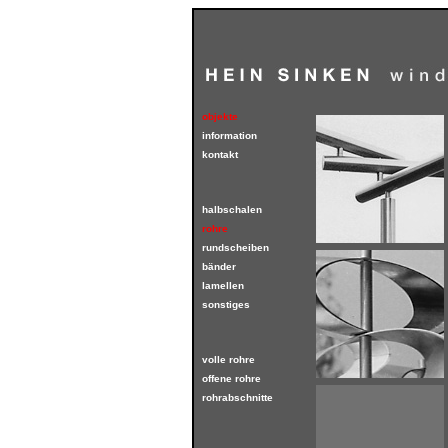
objekte
information
kontakt
halbschalen
rohre
rundscheiben
bänder
lamellen
sonstiges
volle rohre
offene rohre
rohrabschnitte