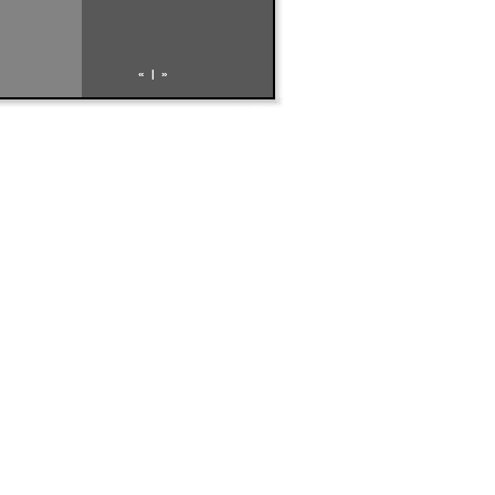
«
|
»