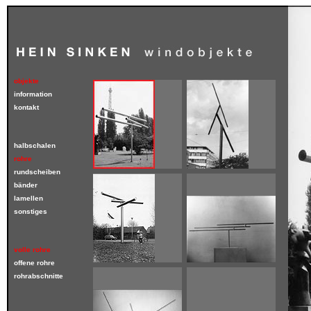
objekte
information
kontakt
halbschalen
rohre
rundscheiben
bänder
lamellen
sonstiges
volle rohre
offene rohre
rohrabschnitte