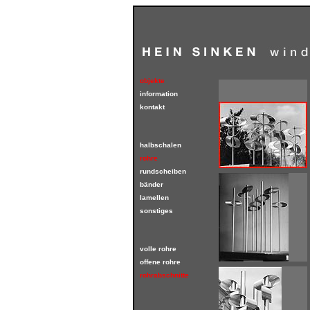
objekte
information
kontakt
halbschalen
rohre
rundscheiben
bänder
lamellen
sonstiges
volle rohre
offene rohre
rohrabschnitte