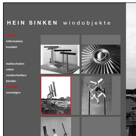
objekte
information
kontakt
halbschalen
rohre
rundscheiben
bänder
lamellen
sonstiges