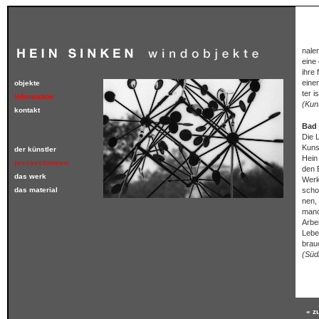
nalen 
eine o
ihre f
einen 
objekte
ter is
information
(Kun
kontakt
Bad 
Die La
Kunstb
der künstler
Hein S
pressestimmen
den Bü
das werk
Werkes
das material
schon 
nen, d
manche
Arbeit
Lebens
brauch
(Süd
« z