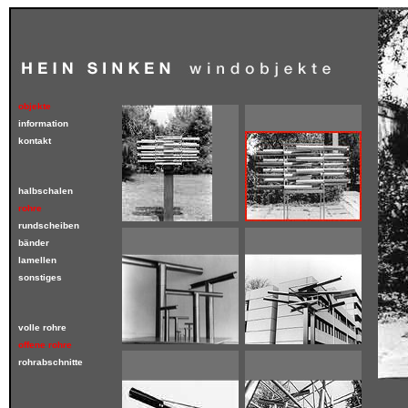
objekte
information
kontakt
halbschalen
rohre
rundscheiben
bänder
lamellen
sonstiges
volle rohre
offene rohre
rohrabschnitte